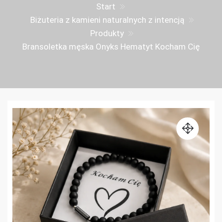
Start
Biżuteria z kamieni naturalnych z intencją
Produkty
Bransoletka męska Onyks Hematyt Kocham Cię