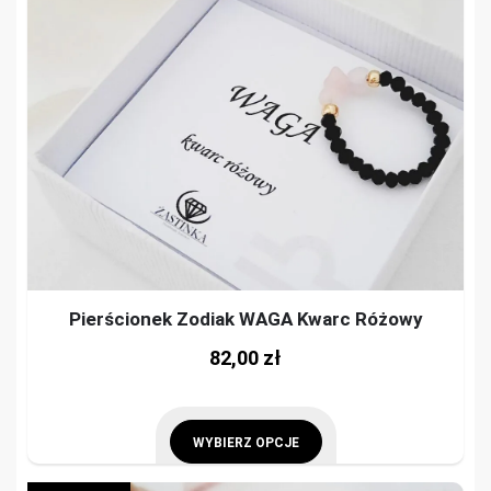
on
options
the
may
prod
be
pag
chosen
on
the
product
page
Pierścionek Zodiak WAGA Kwarc Różowy
This
82,00
zł
prod
has
mult
WYBIERZ OPCJE
vari
This