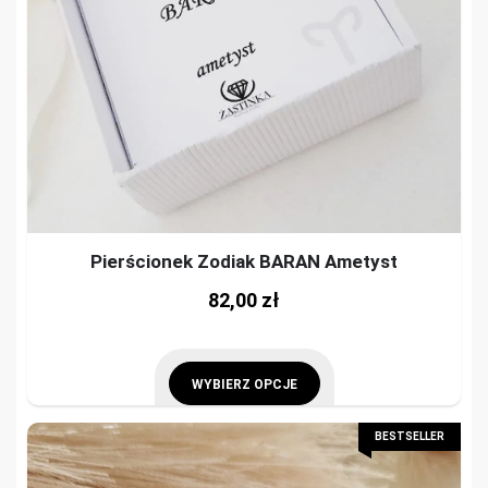
Pierścionek Zodiak BARAN Ametyst
This
82,00
zł
prod
has
mult
WYBIERZ OPCJE
vari
This
BESTSELLER
The
product
opti
has