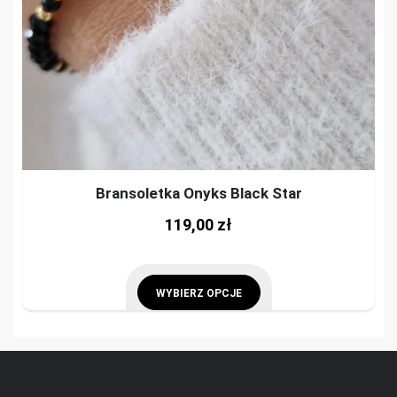
Bransoletka Onyks Black Star
This
119,00
zł
prod
has
mult
WYBIERZ OPCJE
vari
This
The
product
opti
has
may
multiple