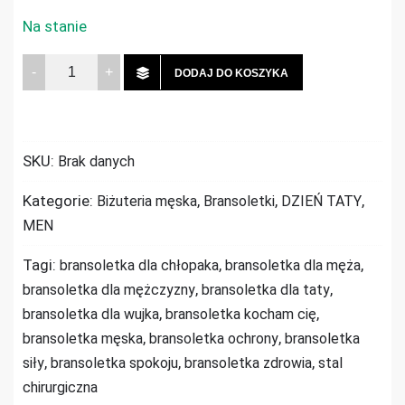
Na stanie
Ilość
DODAJ DO KOSZYKA
Bransoletka
męska
Onyks
SKU:
Brak danych
Hematyt
Kocham
Kategorie:
,
,
,
Biżuteria męska
Bransoletki
DZIEŃ TATY
Cię
MEN
Tagi:
,
,
bransoletka dla chłopaka
bransoletka dla męża
,
,
bransoletka dla mężczyzny
bransoletka dla taty
,
,
bransoletka dla wujka
bransoletka kocham cię
,
,
bransoletka męska
bransoletka ochrony
bransoletka
,
,
,
siły
bransoletka spokoju
bransoletka zdrowia
stal
chirurgiczna