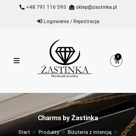
Przejdź
+48 791 116 593
sklep@zastinka.pl
do
treści
Logowanie / Rejestracja
0
Żastinka
Biżuteria z kamieni naturalnych
Charms by Żastinka
Start
Produkty
Biżuteria z intencją