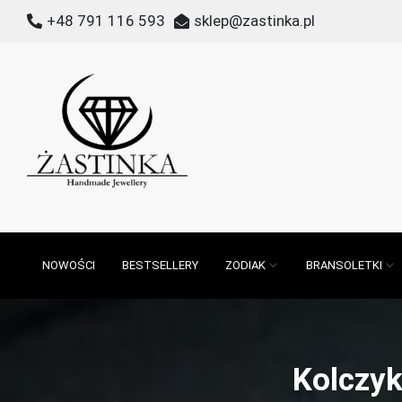
Przejdź
+48 791 116 593
sklep@zastinka.pl
do
treści
Żastinka
Biżuteria z kamieni naturalnych
NOWOŚCI
BESTSELLERY
ZODIAK
BRANSOLETKI
Kolczyk