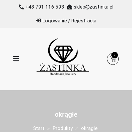
Przejdź
+48 791 116 593
sklep@zastinka.pl
do
treści
Logowanie / Rejestracja
0
Żastinka
Biżuteria z kamieni naturalnych
okrągłe
Start
Produkty
okrągłe