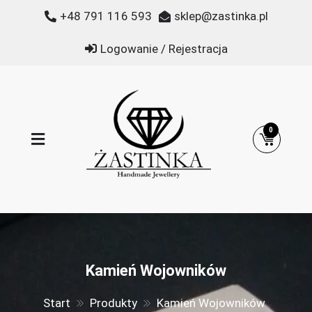
Przejdź
+48 791 116 593
sklep@zastinka.pl
do
treści
Logowanie / Rejestracja
0
Żastinka
Biżuteria z kamieni naturalnych
Kamień Wojowników
Start
Produkty
Kamień Wojowników