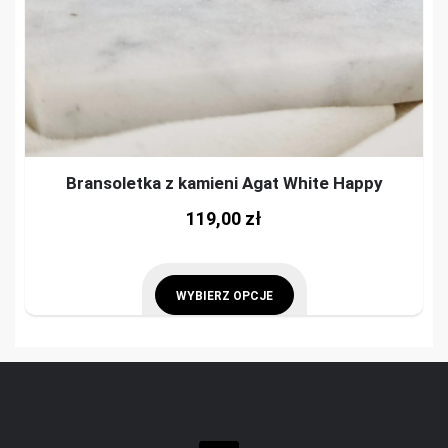
Bransoletka z kamieni Agat White Happy
This
119,00
zł
prod
has
mult
WYBIERZ OPCJE
vari
This
The
product
opti
has
may
multiple
be
variants.