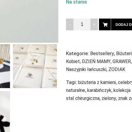
Na stanie
Ilość
DODAJ D
Naszyjnik
zodiakalny
Skorpion
Kategorie:
,
Bestsellery
Biżuteri
Malachit
,
,
Kobiet
DZIEŃ MAMY
GRAWER
,
Naszyjniki łańcuszki
ZODIAK
Tagi:
,
biżuteria z kamieni
celebr
,
,
naturalne
karabińczyk
kolekcja
,
,
stal chirurgiczna
zielony
znak z