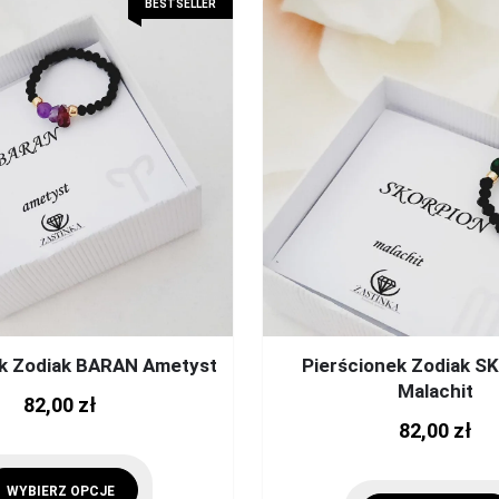
BESTSELLER
ek Zodiak BARAN Ametyst
Pierścionek Zodiak 
Malachit
This
82,00
zł
82,00
zł
product
has
multiple
WYBIERZ OPCJE