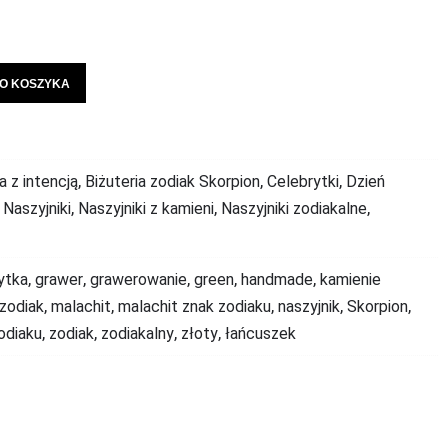
O KOSZYKA
,
,
,
a z intencją
Biżuteria zodiak Skorpion
Celebrytki
Dzień
,
,
,
,
Naszyjniki
Naszyjniki z kamieni
Naszyjniki zodiakalne
,
,
,
,
,
ytka
grawer
grawerowanie
green
handmade
kamienie
,
,
,
,
,
 zodiak
malachit
malachit znak zodiaku
naszyjnik
Skorpion
,
,
,
,
odiaku
zodiak
zodiakalny
złoty
łańcuszek