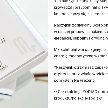
Ten naszyjnik zodiakalny Skorp
prowadził i przypominał o Two
kosmos łączy się z ziemską e
Naszyjnik zodiakalny Skorpi
w naszej pracowni znakiem z
elegancki, subtelny i oryginaln
Malachit ułatwia osiągnięcie 
energię magnetyczną wzmacni
*Naszyjnik otrzymasz zapak
etykietką oraz właściwościa
pomysłem Na Prezent
**Cała kolekcja ZODIAC dostę
produktu/kolekcje/zodiak/