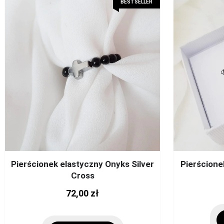
BESTSELLER
Pierścionek elastyczny Onyks Silver
Pierścion
Cross
This
72,00
zł
product
has