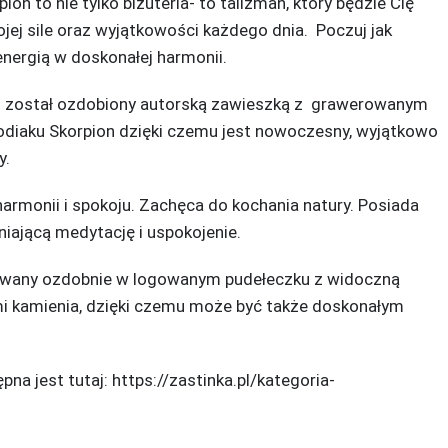
ion to nie tylko biżuteria- to talizman, który będzie Cię
jej sile oraz wyjątkowości każdego dnia. Poczuj jak
nergią w doskonałej harmonii.
on został ozdobiony autorską zawieszką z grawerowanym
odiaku Skorpion dzięki czemu jest nowoczesny, wyjątkowo
y.
harmonii i spokoju. Zachęca do kochania natury. Posiada
ającą medytację i uspokojenie.
owany ozdobnie w logowanym pudełeczku z widoczną
mi kamienia, dzięki czemu może być także doskonałym
pna jest tutaj:
https://zastinka.pl/kategoria-