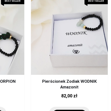
BESTSELLER
BESTSELLER
SKORPION
Pierścionek Zodiak WODNIK
Amazonit
This
Th
82,00
zł
product
pr
has
ha