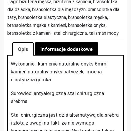
Tagi:
,
,
biżuteria męska
biżuteria z kamieni
bransoletka
,
,
dla dziadka
bransoletka dla mężczyzn
bransoletka dla
,
,
,
taty
bransoletka elastyczna
bransoletka męska
,
,
bransoletka męska z kamieni
bransoletka onyks
,
,
bransoletka z kamieni
stal chirurgiczna
talizman mocy
Opis
Informacje dodatkowe
Wykonanie: kamienie naturalne onyks 6mm,
kamień naturalny onyks patyczek, mocna
elastyczna gumka
Surowiec: antyalergiczna stal chirurgiczna
srebrna
Stal chirurgiczna jest dziś alternatywą dla srebra
i złota z uwagi na fakt, że nie wymaga
konserwacji ani pielęgnacji. Nie trzeba jej także