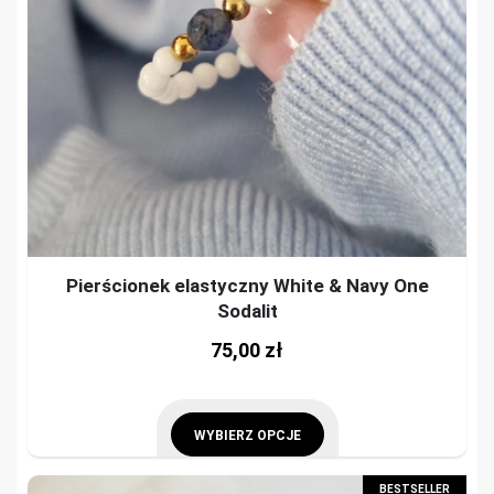
Pierścionek elastyczny White & Navy One
Sodalit
This
75,00
zł
prod
has
mult
WYBIERZ OPCJE
vari
This
BESTSELLER