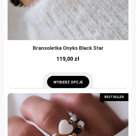
Bransoletka Onyks Black Star
This
119,00
zł
prod
has
mult
WYBIERZ OPCJE
vari
This
BESTSELLER
The
product
opti
has
may
multiple
be
variants.
cho
The