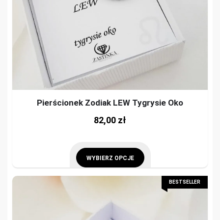
pag
chosen
on
the
product
page
Pierścionek Zodiak LEW Tygrysie Oko
This
82,00
zł
prod
has
mult
WYBIERZ OPCJE
vari
This
BESTSELLER
The
product
opti
has
may
multiple