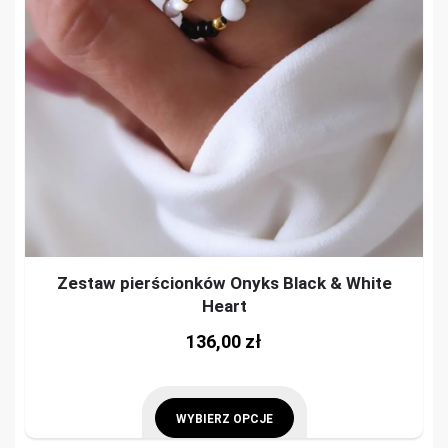
on
options
the
may
prod
be
pag
chosen
on
the
product
page
Zestaw pierścionków Onyks Black & White
Heart
This
136,00
zł
prod
has
mult
WYBIERZ OPCJE