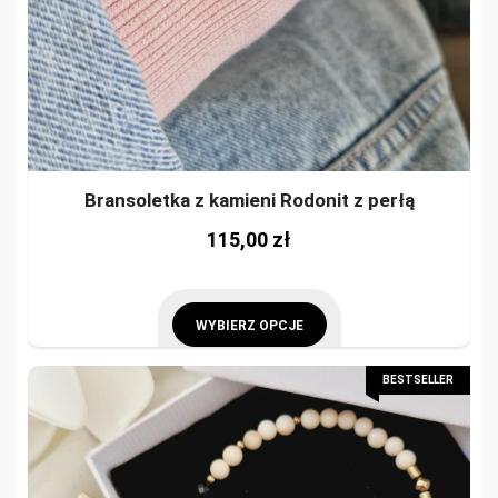
Bransoletka z kamieni Rodonit z perłą
This
115,00
zł
prod
has
mult
WYBIERZ OPCJE
vari
This
BESTSELLER
The
product
opti
has
may
multiple
be
variants.