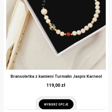
cho
The
on
options
the
may
prod
be
pag
chosen
on
the
product
page
Bransoletka z kamieni Turmalin Jaspis Karneol
This
119,00
zł
prod
has
mult
WYBIERZ OPCJE
vari