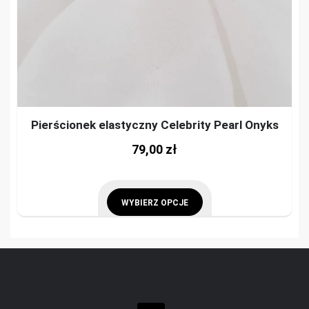
Pierścionek elastyczny Celebrity Pearl Onyks
This
79,00
zł
prod
has
mult
WYBIERZ OPCJE
vari
This
The
product
opti
has
may
multiple
be
variants.