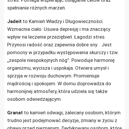
stres. Pomaga wspierając osiąganie celów oraz
spełnianie różnych marzeń.
Jadeit
to Kamień Władzy i Długowieczności.
Wzmacnia ciało. Usuwa depresję i ma znaczący
wpływ na leczenie przeziębień. Łagodzi stres.
Przynosi radość oraz zapewnia dobre sny. Jest
pomocny w przypadku występowania skurczy i tzw.
„zespole niespokojnych nóg”. Powoduje harmonię
organizmu, wycisza i uspokaja. Otwiera umysł i
sprzyja w rozwoju duchowym. Promieniuje
mądrością i spokojem. W domu doprowadza do
harmonijnej atmosfery, która udziela się także
osobom odwiedzającym.
Granat
to kamień odwagi, zalecany osobom, którym
trudno jest podejmować decyzje, zmiany w życiu z
obawy przed nieznanym. Dedykowany osobom, które