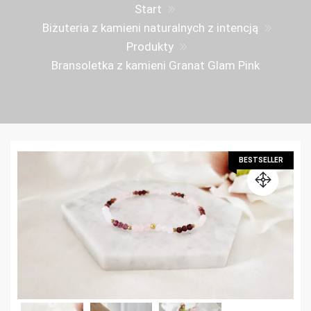
Start
Biżuteria z kamieni naturalnych z intencją
Produkty
Bransoletka z kamieni Granat Glam Pink
BESTSELLER