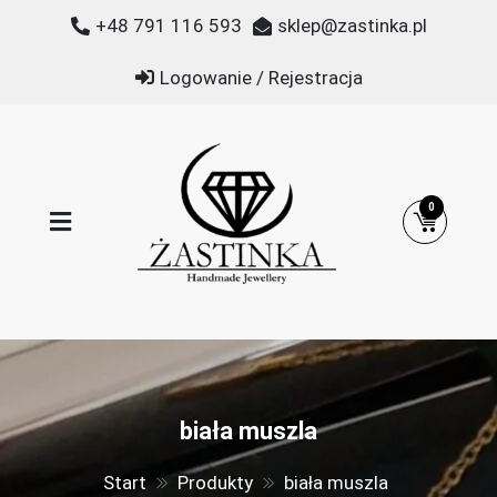
Przejdź
+48 791 116 593
sklep@zastinka.pl
do
treści
Logowanie / Rejestracja
0
Żastinka
Biżuteria z kamieni naturalnych
biała muszla
Start
Produkty
biała muszla